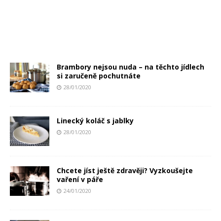
Brambory nejsou nuda – na těchto jídlech
si zaručeně pochutnáte
28/01/2020
Linecký koláč s jablky
28/01/2020
Chcete jíst ještě zdravěji? Vyzkoušejte
vaření v páře
24/01/2020