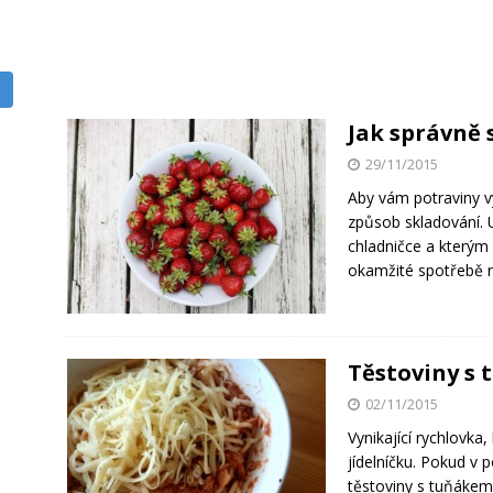
Jak správně 
29/11/2015
Aby vám potraviny v
způsob skladování. U
chladničce a kterým 
okamžité spotřebě n
Těstoviny s 
02/11/2015
Vynikající rychlovka,
jídelníčku. Pokud v 
těstoviny s tuňáke