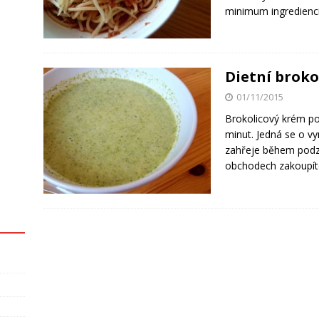
minimum ingrediencí
Dietní brok
01/11/2015
Brokolicový krém po
minut. Jedná se o vy
zahřeje během podzi
obchodech zakoupíte