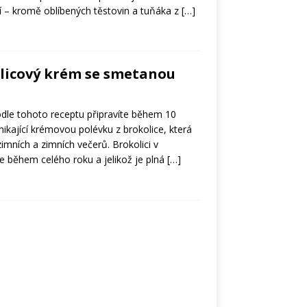
 – kromě oblíbených těstovin a tuňáka z
[…]
olicový krém se smetanou
dle tohoto receptu připravíte během 10
nikající krémovou polévku z brokolice, která
mních a zimních večerů. Brokolici v
 během celého roku a jelikož je plná
[…]