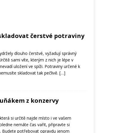
skladovat čerstvé potraviny
ydržely dlouho čerstvé, vyžadují správný
rčitě sami víte, kterým z nich je lépe v
nevadí uložení ve spíži. Potraviny určené k
emusíte skladovat tak pečlivě.
[…]
tuňákem z konzervy
 která si určitě najde místo i ve vašem
poledne nemáte čas vařit, připravte si
m. Budete potřebovat opravdu jenom